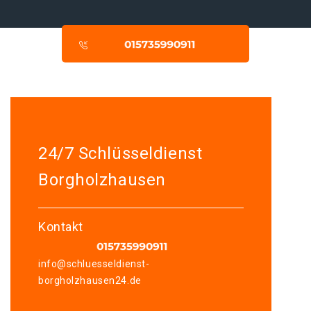
24/7 Schlüsseldienst
Borgholzhausen
Kontakt
info@schluesseldienst-
borgholzhausen24.de