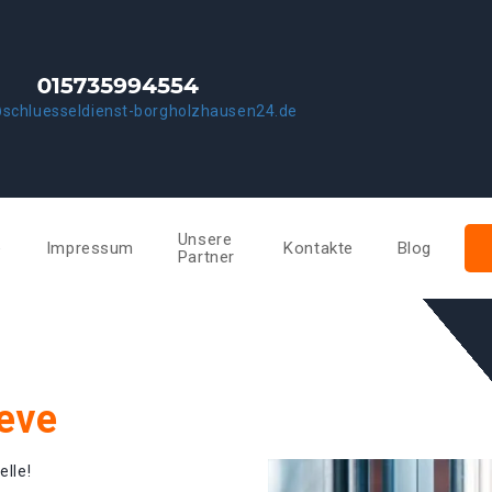
schluesseldienst-borgholzhausen24.de
Unsere
e
Impressum
Kontakte
Blog
Partner
eve
elle!