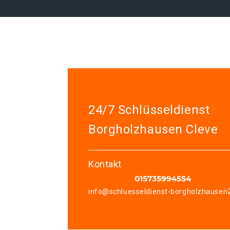
24/7 Schlüsseldienst
Borgholzhausen Cleve
Kontakt
info@schluesseldienst-borgholzhausen