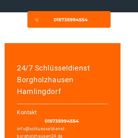
24/7 Schlüsseldienst
Borgholzhausen
Hamlingdorf
Kontakt
info@schluesseldienst-
borgholzhausen24.de